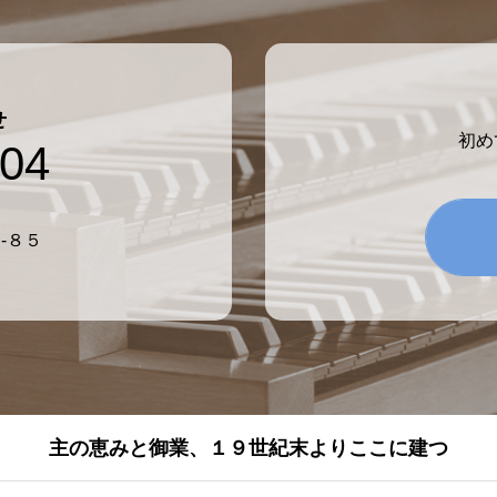
せ
初め
804
-８５
主の恵みと御業、１９世紀末よりここに建つ