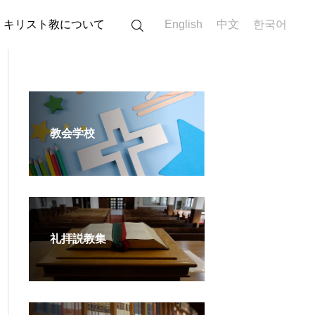
キリスト教について
English
中文
한국어
教会学校
礼拝説教集