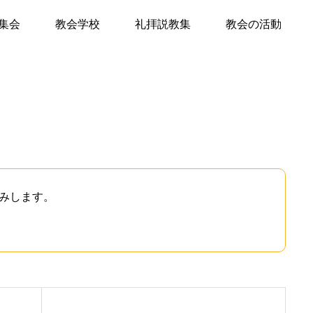
集会
教会学校
礼拝説教集
教会の活動
て
キリスト教Q&A
礼拝のしおり
教会員の紹介
会堂開放
みします。