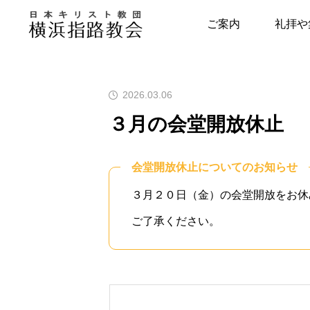
お知らせ
３月の会堂開放休止
ご案内
礼拝や
指路教会について
キリスト教につい
2026.03.06
教会の歴史
はじめの一歩
３月の会堂開放休止
牧師・副牧師より
キリスト教用語集
会堂開放休止についてのお知らせ
写真で見る指路教会
教会の本棚
３月２０日（金）の会堂開放をお休
聖書とヘボン
聖書が教える幸せ
ご了承ください。