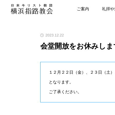
お知らせ
会堂開放をお休みしま
ご案内
礼拝や
指路教会について
キリスト教につい
2023.12.22
教会の歴史
はじめの一歩
会堂開放をお休みしま
牧師・副牧師より
キリスト教用語集
写真で見る指路教会
教会の本棚
１２月２２日（金）、２３日（土）
聖書とヘボン
聖書が教える幸せ
となります。
ご了承ください。