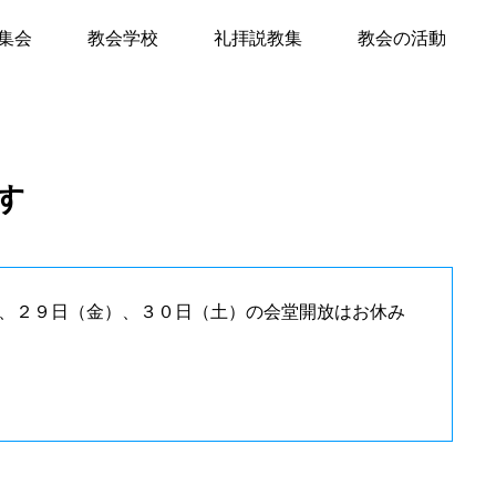
す
集会
教会学校
礼拝説教集
教会の活動
て
キリスト教Q&A
礼拝のしおり
す
教会員の紹介
会堂開放
、２９日（金）、３０日（土）の会堂開放はお休み