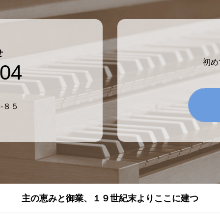
せ
初め
804
-８５
主の恵みと御業、１９世紀末よりここに建つ