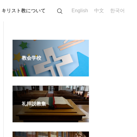
キリスト教について
English
中文
한국어
教会学校
礼拝説教集