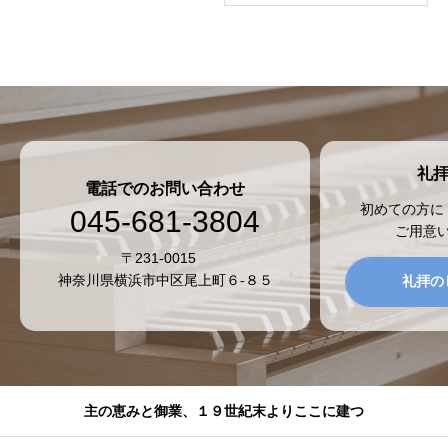
礼
電話でのお問い合わせ
初めての方に
045-681-3804
ご用意
〒231-0015
神奈川県横浜市中区尾上町６-８５
礼拝の
主の恵みと御業、１９世紀末よりここに建つ